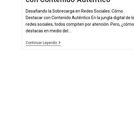
Desafiando la Sobrecarga en Redes Sociales: Cómo
Destacar con Contenido Auténtico En la jungla digital de l
redes sociales, todos compiten por atención. Pero, ¿cómo
destacas en medio del…
Desafiando
Continuar Leyendo
La
Sobrecarga
En
Redes
Sociales:
Cómo
Destacar
Con
Contenido
Auténtico