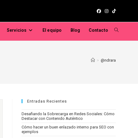
Servicios
El equipo
Blog
Contacto
Alternar
búsqueda
>
@ndrara
de
la
web
Entradas Recientes
Desafiando la Sobrecarga en Redes Sociales: Cómo
Destacar con Contenido Auténtico
Cómo hacer un buen enlazado interno para SEO con
ejemplos