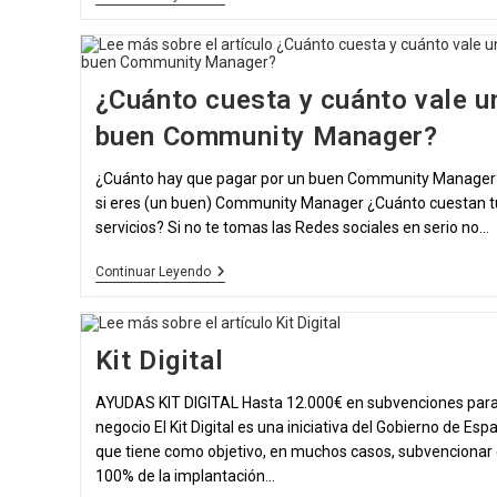
Para
Artistas
Phi
Academy
Portugal
¿Cuánto cuesta y cuánto vale u
buen Community Manager?
¿Cuánto hay que pagar por un buen Community Manager
si eres (un buen) Community Manager ¿Cuánto cuestan t
servicios? Si no te tomas las Redes sociales en serio no…
¿Cuánto
Continuar Leyendo
Cuesta
Y
Cuánto
Vale
Kit Digital
Un
Buen
Community
AYUDAS KIT DIGITAL Hasta 12.000€ en subvenciones para
Manager?
negocio El Kit Digital es una iniciativa del Gobierno de Esp
que tiene como objetivo, en muchos casos, subvencionar 
100% de la implantación…