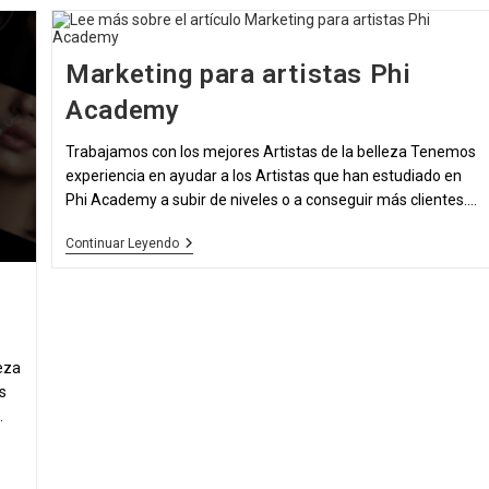
Un
Buen
Enlazado
Interno
Marketing para artistas Phi
Para
SEO
Academy
Con
Ejemplos
Trabajamos con los mejores Artistas de la belleza Tenemos
experiencia en ayudar a los Artistas que han estudiado en
Phi Academy a subir de niveles o a conseguir más clientes.…
Marketing
Continuar Leyendo
Para
Artistas
Phi
Academy
eza
s
.