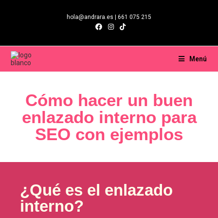
hola@andrara.es | 661 075 215
Menú
Cómo hacer un buen
enlazado interno para
SEO con ejemplos
¿Qué es el enlazado
interno?