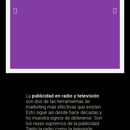
TELEVISIÓN
La
publicidad en radio y televisión
Podemos grabar un programa o un
anuncio para promocionar tu
son dos de las herramientas de
negocio
marketing más efectivas que existen.
Esto sigue así desde hace décadas y
no muestra signos de detenerse. Son
los reyes supremos de la publicidad.
Tanto la radio como la televisión