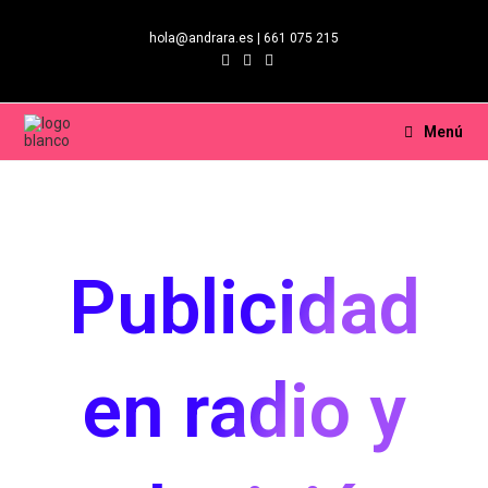
hola@andrara.es | 661 075 215
Menú
Publicidad
en radio y